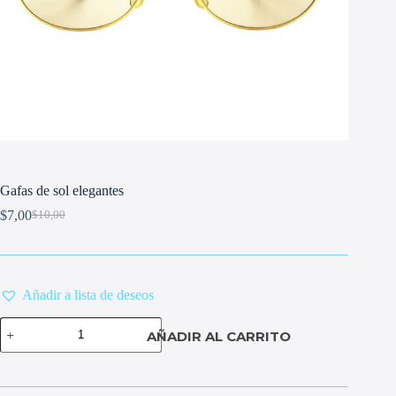
Gafas de sol elegantes
$
7,00
$
10,00
Original
Current
price
price
was:
is:
$10,00.
$7,00.
Añadir a lista de deseos
Gafas
AÑADIR AL CARRITO
de
sol
elegantes
cantidad