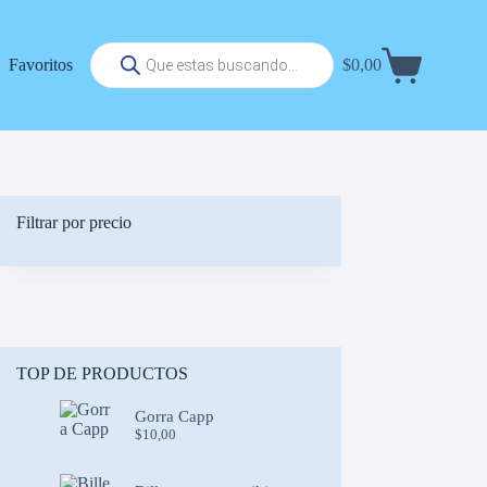
Búsqueda
Favoritos
$
0,00
de
Carrito
productos
de
compra
Filtrar por precio
TOP DE PRODUCTOS
Gorra Capp
$
10,00