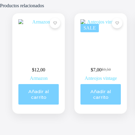
Productos relacionados
SALE
$
12,00
$
7,00
$
9,50
Original
Current
price
price
Armazon
Anteojos vintage
was:
is:
$9,50.
$7,00.
Añadir al
Añadir al
carrito
carrito