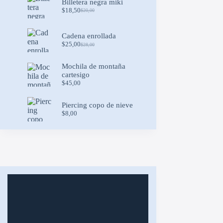
Billetera negra miki
$
18,50
$
20,00
Original
Current
price
price
was:
is:
Cadena enrollada
$20,00.
$18,50.
$
25,00
$
28,00
Original
Current
price
price
was:
is:
Mochila de montaña
$28,00.
$25,00.
cartesigo
$
45,00
Piercing copo de nieve
$
8,00