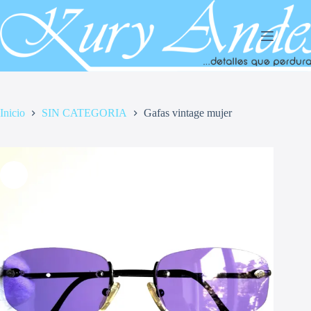
Saltar
al
contenido
Inicio
SIN CATEGORIA
Gafas vintage mujer