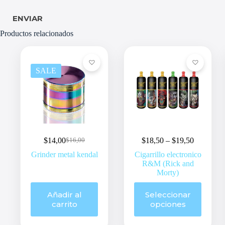
ENVIAR
Productos relacionados
SALE
Price
$
14,00
$
18,50
–
$
19,50
$
16,00
Original
Current
range:
price
price
Grinder metal kendal
Cigarrillo electronico
$18,50
was:
is:
R&M (Rick and
through
$16,00.
$14,00.
Morty)
$19,50
Este
Añadir al
Seleccionar
producto
carrito
opciones
tiene
múltiples
variantes.