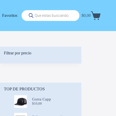
Búsqueda
Favoritos
$
0,00
de
Carrito
productos
de
compra
Filtrar por precio
TOP DE PRODUCTOS
Gorra Capp
$
10,00