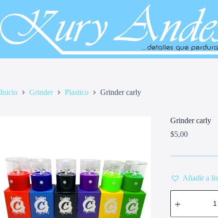
Saltar
al
contenido
Inicio
Grinder
Plastico
Grinder carly
Grinder carly
$
5,00
Añadir a li
Grinder
carly
cantidad