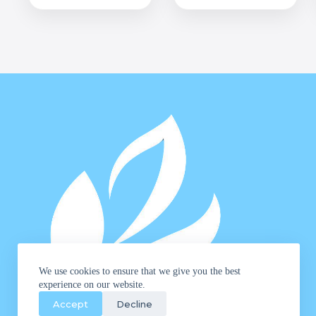
Las
opciones
se
pueden
elegir
en
la
página
de
producto
We use cookies to ensure that we give you the best
experience on our website.
Accept
Decline