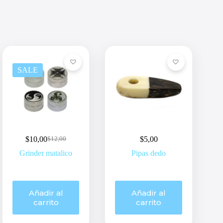
SALE
$
10,00
$
5,00
$
12,00
Original
Current
price
price
Grinder matalico
Pipas dedo
was:
is:
$12,00.
$10,00.
Añadir al
Añadir al
carrito
carrito