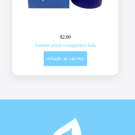
$
2,80
Grinder plástico magnético bola
Añadir al carrito