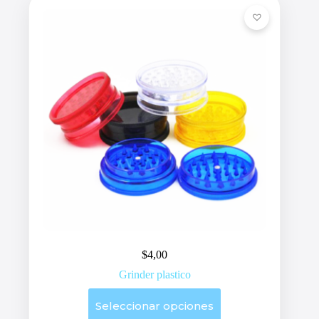
pueden
elegir
en
la
página
de
producto
$
4,00
Grinder plastico
Este
Seleccionar opciones
producto