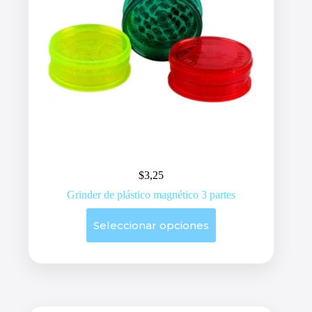
$
3,25
Grinder de plástico magnético 3 partes
Este
Seleccionar opciones
producto
tiene
múltiples
variantes.
Las
opciones
se