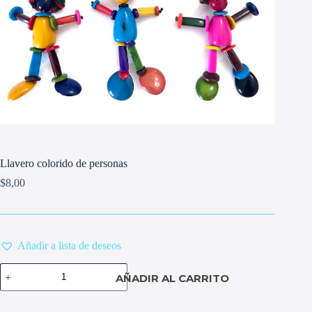
Llavero colorido de personas
$
8,00
Añadir a lista de deseos
Llavero
AÑADIR AL CARRITO
colorido
de
personas