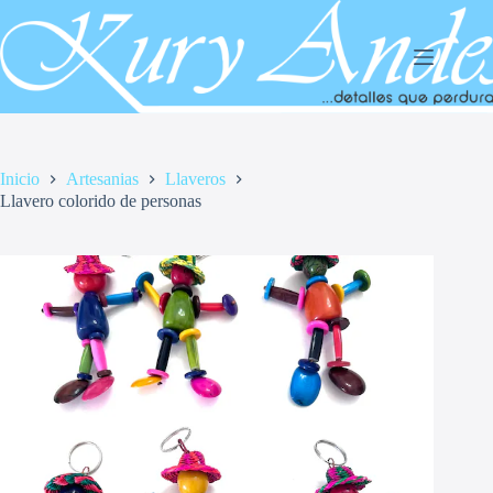
Saltar
al
contenido
Inicio
Artesanias
Llaveros
Llavero colorido de personas