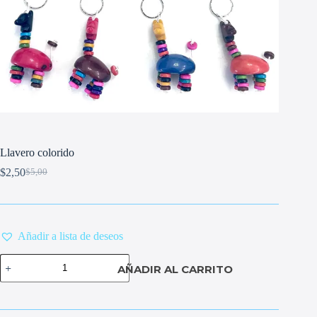
Llavero colorido
$
2,50
$
5,00
Original
Current
price
price
was:
is:
$5,00.
$2,50.
Añadir a lista de deseos
Llavero
AÑADIR AL CARRITO
colorido
cantidad