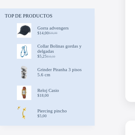
TOP DE PRODUCTOS
Gorra advengers
$
14,00
$
20,00
Original
Current
price
price
was:
is:
Collar Bolinas gordas y
$20,00.
$14,00.
delgadas
$
5,25
$
10,50
Original
Current
price
price
was:
is:
Grinder Piranha 3 pisos
$10,50.
$5,25.
5.6 cm
Reloj Casio
$
18,00
Piercing pincho
$
5,00