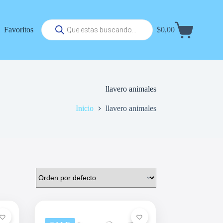
Búsqueda
Favoritos
$
0,00
de
Carrito
productos
de
compra
llavero animales
Inicio
llavero animales