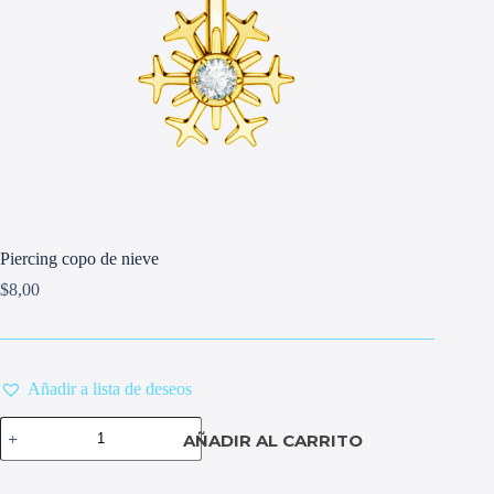
Piercing copo de nieve
$
8,00
Añadir a lista de deseos
Piercing
AÑADIR AL CARRITO
copo
de
nieve