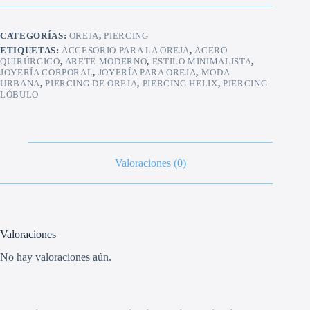
con
Piedras
cantidad
CATEGORÍAS:
OREJA
,
PIERCING
ETIQUETAS:
ACCESORIO PARA LA OREJA
,
ACERO
QUIRÚRGICO
,
ARETE MODERNO
,
ESTILO MINIMALISTA
,
JOYERÍA CORPORAL
,
JOYERÍA PARA OREJA
,
MODA
URBANA
,
PIERCING DE OREJA
,
PIERCING HELIX
,
PIERCING
LÓBULO
Valoraciones (0)
Valoraciones
No hay valoraciones aún.