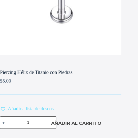
Piercing Hélix de Titanio con Piedras
$
5,00
Añadir a lista de deseos
Piercing
AÑADIR AL CARRITO
Hélix
de
Titanio