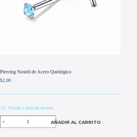
Piercing Nostril de Acero Quirúrgico
$
2,00
Añadir a lista de deseos
Piercing
AÑADIR AL CARRITO
Nostril
de
Acero