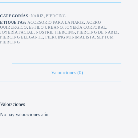
Quirúrgico
cantidad
CATEGORÍAS:
NARIZ
,
PIERCING
ETIQUETAS:
ACCESORIO PARA LA NARIZ
,
ACERO
QUIRÚRGICO
,
ESTILO URBANO
,
JOYERÍA CORPORAL
,
JOYERÍA FACIAL
,
NOSTRIL PIERCING
,
PIERCING DE NARIZ
,
PIERCING ELEGANTE
,
PIERCING MINIMALISTA
,
SEPTUM
PIERCING
Valoraciones (0)
Valoraciones
No hay valoraciones aún.