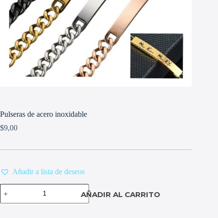
Pulseras de acero inoxidable
$
9,00
Añadir a lista de deseos
Pulseras
AÑADIR AL CARRITO
de
acero
inoxidable