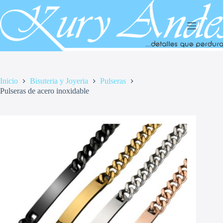
Saltar
al
contenido
Inicio
Bisuteria y Joyeria
Pulseras
Pulseras de acero inoxidable