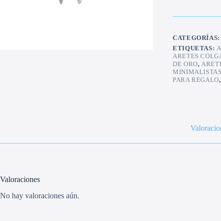
cantidad
CATEGORÍAS
ETIQUETAS:
A
ARETES COLG
DE ORO
,
ARET
MINIMALISTA
PARA REGALO
Valoracio
Valoraciones
No hay valoraciones aún.