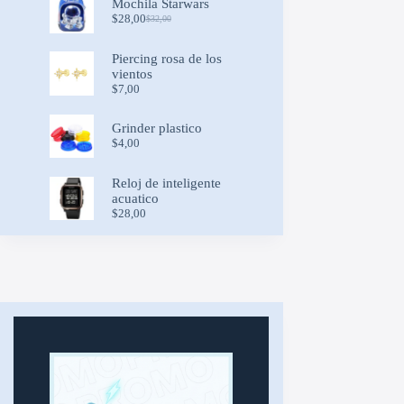
Mochila Starwars
$8,00.
$7,20.
$
28,00
$
32,00
Original
Current
price
price
was:
is:
Piercing rosa de los
$32,00.
$28,00.
vientos
$
7,00
Grinder plastico
$
4,00
Reloj de inteligente
acuatico
$
28,00