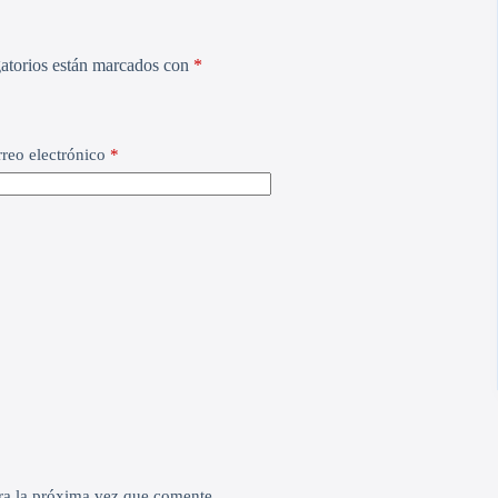
atorios están marcados con
*
reo electrónico
*
ra la próxima vez que comente.