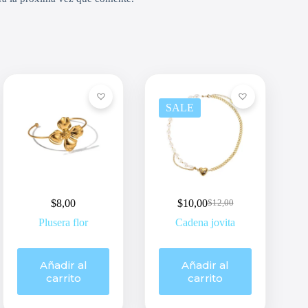
SALE
$
8,00
$
10,00
$
12,00
Original
Current
price
price
Plusera flor
Cadena jovita
was:
is:
$12,00.
$10,00.
Añadir al
Añadir al
carrito
carrito