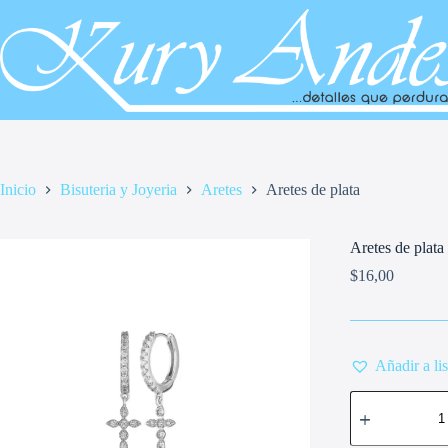
Saltar
al
contenido
Inicio
Bisuteria y Joyeria
Aretes
Aretes de plata
Aretes de plata
$
16,00
Añadir a li
Aretes
de
plata