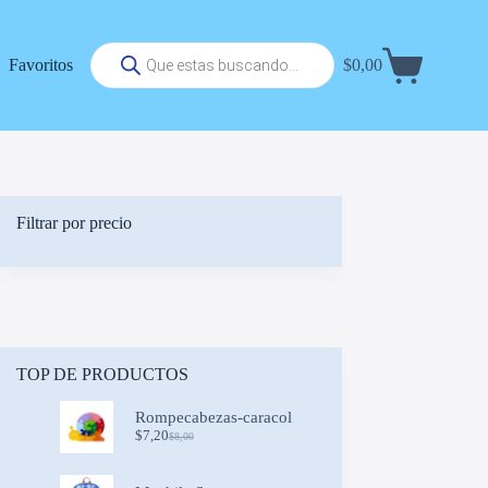
Búsqueda
Favoritos
$
0,00
de
Carrito
productos
de
compra
Filtrar por precio
TOP DE PRODUCTOS
Rompecabezas-caracol
$
7,20
$
8,00
Original
Current
price
price
was:
is: