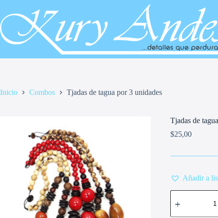
Saltar
al
contenido
Inicio
Combos
Tjadas de tagua por 3 unidades
Tjadas de tagua
$
25,00
Añadir a li
Tjadas
de
tagua