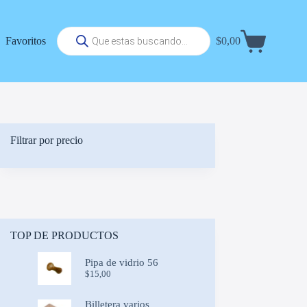
Búsqueda
Favoritos
$
0,00
de
Carrito
productos
de
compra
Filtrar por precio
TOP DE PRODUCTOS
Pipa de vidrio 56
$
15,00
Billetera varios