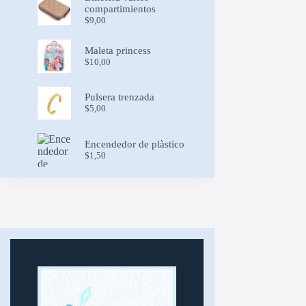
compartimientos
$
9,00
Maleta princess
$
10,00
Pulsera trenzada
$
5,00
Encendedor de plàstico
$
1,50