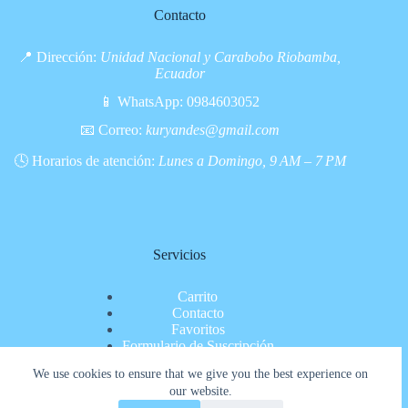
Contacto
📍 Dirección:
Unidad Nacional y Carabobo Riobamba,
Ecuador
📱 WhatsApp:
0984603052
📧 Correo:
kuryandes@gmail.com
🕓 Horarios de atención:
Lunes a Domingo, 9 AM – 7 PM
Servicios
Carrito
Contacto
Favoritos
Formulario de Suscripción
Inicio
We use cookies to ensure that we give you the best experience on
Nosotros
our website.
Pagina de pago