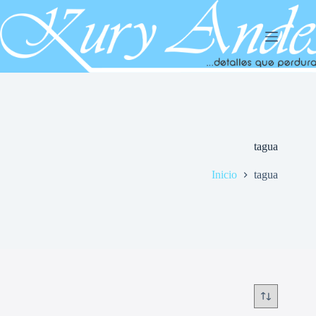
Saltar
al
contenido
tagua
Inicio
tagua