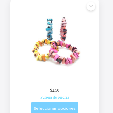
$
2,50
Pulsera de piedras
Este
Seleccionar opciones
producto