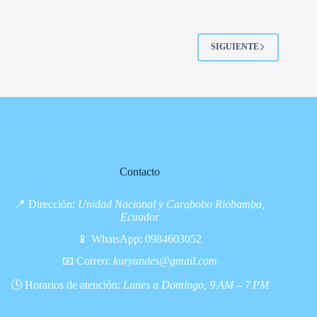
SIGUIENTE
Contacto
📍 Dirección:
Unidad Nacional y Carabobo Riobamba,
Ecuador
📱 WhatsApp:
0984603052
📧 Correo:
kuryandes@gmail.com
🕓 Horarios de atención:
Lunes a Domingo, 9 AM – 7 PM