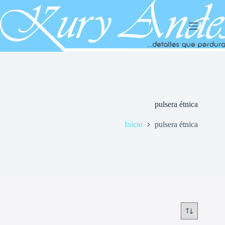
Saltar
al
contenido
pulsera étnica
Inicio
pulsera étnica