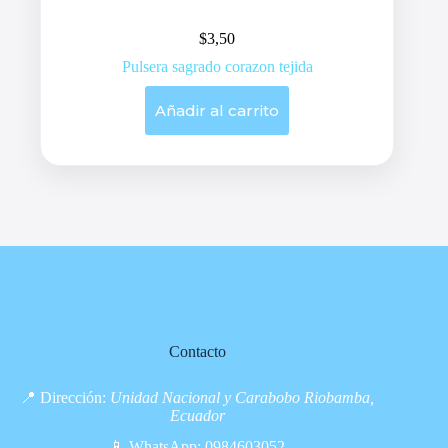
$
3,50
Pulsera sagrado corazon tejida
Añadir al carrito
Contacto
📍 Dirección:
Unidad Nacional y Carabobo Riobamba,
Ecuador
📱 WhatsApp:
0984603052