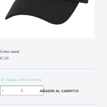
Gorra casual
$
7,00
Añadir a lista de deseos
Gorra
AÑADIR AL CARRITO
casual
cantidad