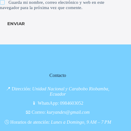
Guarda mi nombre, correo electrónico y web en este
navegador para la próxima vez que comente.
ENVIAR
Contacto
📍 Dirección:
Unidad Nacional y Carabobo Riobamba,
Ecuador
📱 WhatsApp:
0984603052
📧 Correo:
kuryandes@gmail.com
🕓 Horarios de atención:
Lunes a Domingo, 9 AM – 7 PM