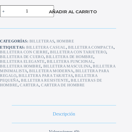
Billetera
AÑADIR AL CARRITO
alezz
cantidad
CATEGORÍAS:
BILLETERAS
,
HOMBRE
ETIQUETAS:
BILLETERA CASUAL
,
BILLETERA COMPACTA
,
BILLETERA CON CIERRE
,
BILLETERA CON TARJETERO
,
BILLETERA DE CUERO
,
BILLETERA DE HOMBRE
,
BILLETERA ELEGANTE
,
BILLETERA FUNCIONAL
,
BILLETERA HOMBRE
,
BILLETERA MASCULINA
,
BILLETERA
MINIMALISTA
,
BILLETERA MODERNA
,
BILLETERA PARA
REGALO
,
BILLETERA PARA TARJETAS
,
BILLETERA
PEQUEÑA
,
BILLETERA RESISTENTE
,
BILLETERAS DE
HOMBRE
,
CARTERA
,
CARTERA DE HOMBRE
Descripción
Valoraciones (0)