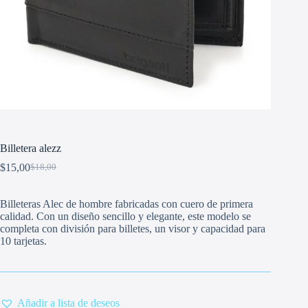
Billetera alezz
$
15,00
$
18,00
Original
Current
price
price
was:
is:
Billeteras Alec de hombre fabricadas con cuero de primera
$18,00.
$15,00.
calidad. Con un diseño sencillo y elegante, este modelo se
completa con división para billetes, un visor y capacidad para
10 tarjetas.
Añadir a lista de deseos