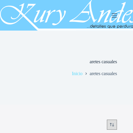
Saltar
al
contenido
aretes casuales
Inicio
aretes casuales