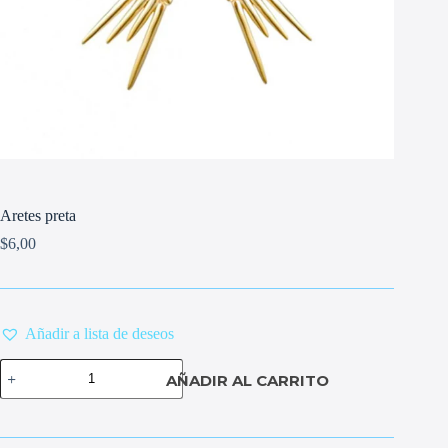
Aretes preta
$
6,00
Añadir a lista de deseos
Aretes
AÑADIR AL CARRITO
preta
cantidad