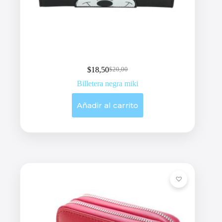
$
18,50
$
20,00
Original
Current
price
price
Billetera negra miki
was:
is:
$20,00.
$18,50.
Añadir al carrito