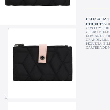
cantidad
CATEGORÍAS
ETIQUETAS:
B
CON COMPART
CUERO
,
BILLE
ELEGANTE
,
BI
GRANDE
,
BIL
PEQUEÑA
,
BIL
CARTERA DE 