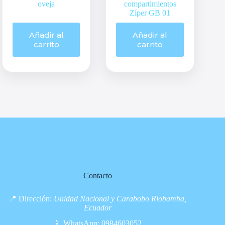
oveja
compartimientos
Zíper GB 01
Añadir al
Añadir al
carrito
carrito
Contacto
📍 Dirección:
Unidad Nacional y Carabobo Riobamba,
Ecuador
📱 WhatsApp:
0984603052