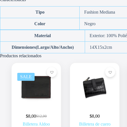
Tipo
Fashion Mediana
Color
Negro
Material
Exterior: 100% Polié
Dimensiones(Largo/Alto/Ancho)
14X15x2cm
Productos relacionados
SALE
$
8,00
$
8,00
$
12,00
Original
Current
price
price
Billetera Aldoo
Billetera de cuero