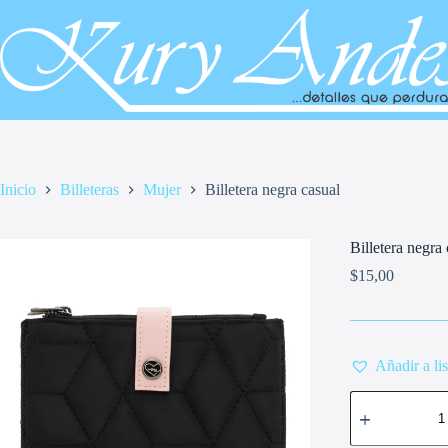
Saltar
al
contenido
Inicio
Billeteras
Mujer
Billetera negra casual
Billetera negra
$
15,00
Añadir a li
Billetera
negra
casual