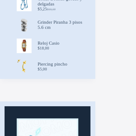
$20,00.
$14,00.
delgadas
$
5,25
$
10,50
Original
Current
price
price
was:
is:
Grinder Piranha 3 pisos
$10,50.
$5,25.
5.6 cm
Reloj Casio
$
18,00
Piercing pincho
$
5,00