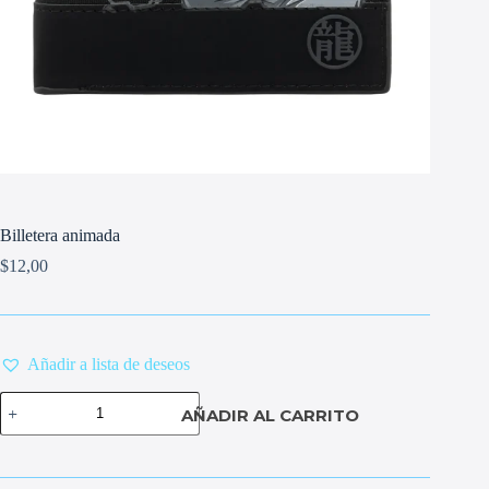
Billetera animada
$
12,00
Añadir a lista de deseos
Billetera
AÑADIR AL CARRITO
animada
cantidad