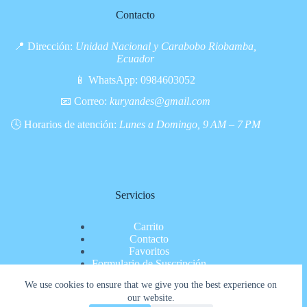
Contacto
📍 Dirección:
Unidad Nacional y Carabobo Riobamba,
Ecuador
📱 WhatsApp:
0984603052
📧 Correo:
kuryandes@gmail.com
🕓 Horarios de atención:
Lunes a Domingo, 9 AM – 7 PM
Servicios
Carrito
Contacto
Favoritos
Formulario de Suscripción
Inicio
We use cookies to ensure that we give you the best experience on
Nosotros
our website.
Pagina de pago