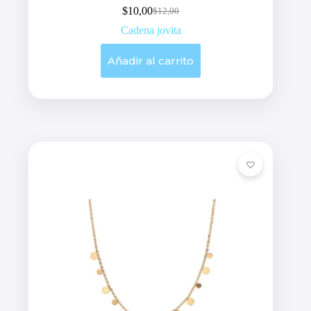
$
10,00
$
12,00
Original
Current
price
price
Cadena jovita
was:
is:
$12,00.
$10,00.
Añadir al carrito