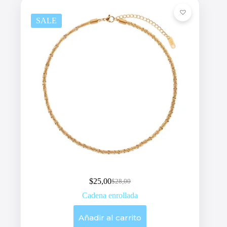
SALE
$
25,00
$
28,00
Original
Current
price
price
Cadena enrollada
was:
is:
$28,00.
$25,00.
Añadir al carrito