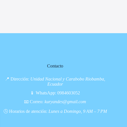
Contacto
📍 Dirección:
Unidad Nacional y Carabobo Riobamba,
Ecuador
📱 WhatsApp:
0984603052
📧 Correo:
kuryandes@gmail.com
🕓 Horarios de atención:
Lunes a Domingo, 9 AM – 7 PM