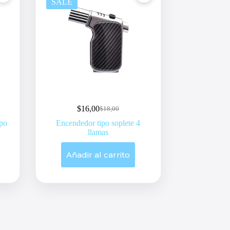
SALE
$
16,00
$
18,00
Original
Current
price
price
po
Encendedor tipo soplete 4
was:
is:
llamas
$18,00.
$16,00.
Añadir al carrito