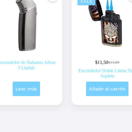
SALE
ncendedor de Habanos Jobon
$
11,50
$
13,00
Original
Current
3 Llamás
price
price
Encendedor Doble Llama Ti
was:
is:
Soplete
$13,00.
$11,50.
Leer más
Añadir al carrito