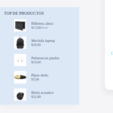
TOP DE PRODUCTOS
Billetera alezz
$
15,00
$
18,00
Original
Current
price
price
was:
is:
Mochila laptop
$18,00.
$15,00.
$
20,00
E
Pulseracon piedra
$
10,00
Pipas dedo
$
5,00
Reloj acuatico
$
32,00