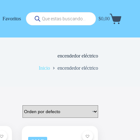
Búsqueda
Favoritos
$
0,00
de
Carrito
productos
de
compra
encendedor eléctrico
Inicio
encendedor eléctrico