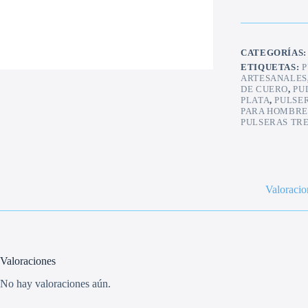
CATEGORÍAS
ETIQUETAS:
P
ARTESANALES
DE CUERO
,
PU
PLATA
,
PULSE
PARA HOMBR
PULSERAS TR
Valoracio
Valoraciones
No hay valoraciones aún.