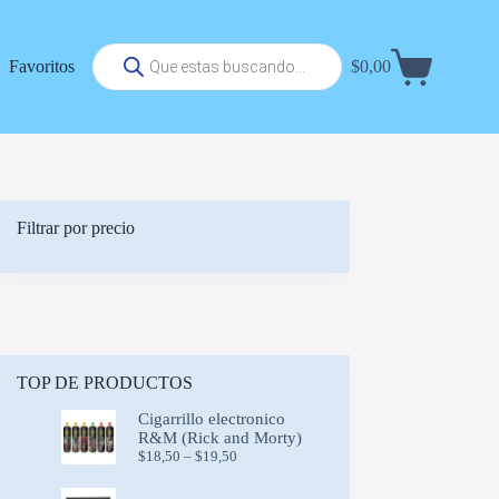
Búsqueda
Favoritos
$
0,00
de
Carrito
productos
de
compra
Filtrar por precio
TOP DE PRODUCTOS
Cigarrillo electronico
R&M (Rick and Morty)
Price
$
18,50
–
$
19,50
range:
$18,50