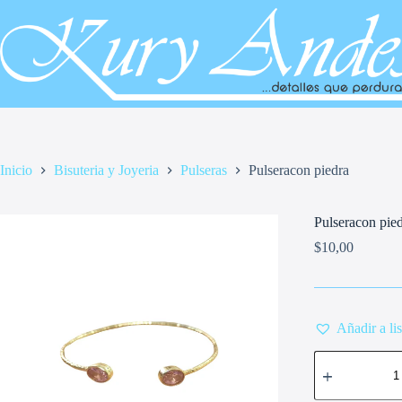
Saltar
al
contenido
Inicio
Bisuteria y Joyeria
Pulseras
Pulseracon piedra
Pulseracon pie
$
10,00
Añadir a li
Pulseracon
piedra
cantidad