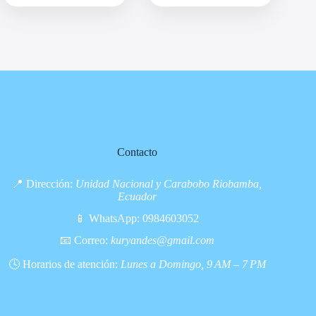
Las
opciones
se
pueden
elegir
en
la
página
de
producto
Contacto
📍 Dirección:
Unidad Nacional y Carabobo Riobamba,
Ecuador
📱 WhatsApp:
0984603052
📧 Correo:
kuryandes@gmail.com
🕓 Horarios de atención:
Lunes a Domingo, 9 AM – 7 PM