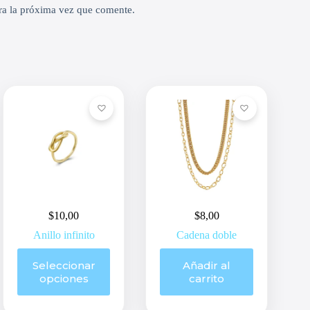
ra la próxima vez que comente.
$
10,00
$
8,00
Anillo infinito
Cadena doble
Este
Seleccionar
Añadir al
producto
opciones
carrito
tiene
múltiples
variantes.