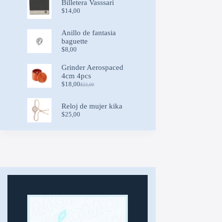
Billetera Vasssari
through
$
14,00
$19,50
Anillo de fantasia
baguette
$
8,00
Grinder Aerospaced
4cm 4pcs
$
18,00
$
22,00
Original
Current
price
price
was:
is:
Reloj de mujer kika
$22,00.
$18,00.
$
25,00