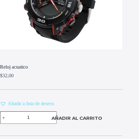
Reloj acuatico
$
32,00
Añadir a lista de deseos
Reloj
AÑADIR AL CARRITO
acuatico
cantidad