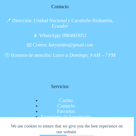
Contacto
📍 Dirección:
Unidad Nacional y Carabobo Riobamba,
Ecuador
📱 WhatsApp:
0984603052
📧 Correo:
kuryandes@gmail.com
🕓 Horarios de atención:
Lunes a Domingo, 9 AM – 7 PM
Servicios
Carrito
Contacto
Favoritos
Formulario de Suscripción
Inicio
We use cookies to ensure that we give you the best experience on
Nosotros
our website.
Pagina de pago