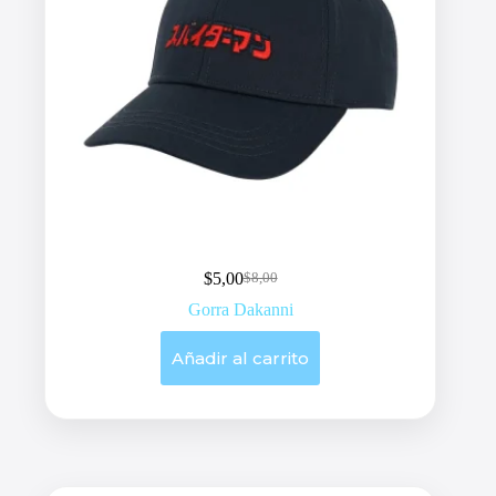
$
5,00
$
8,00
Original
Current
price
price
Gorra Dakanni
was:
is:
$8,00.
$5,00.
Añadir al carrito