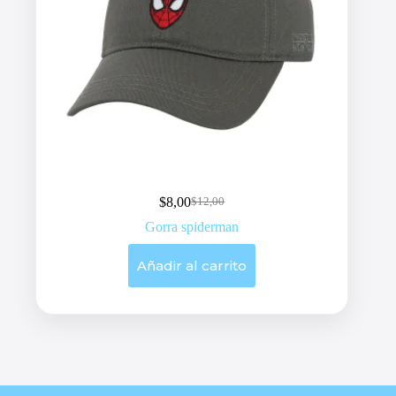
$
8,00
$
12,00
Original
Current
price
price
Gorra spiderman
was:
is:
$12,00.
$8,00.
Añadir al carrito