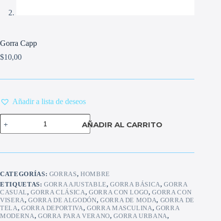
Gorra Capp
$
10,00
Añadir a lista de deseos
Gorra
AÑADIR AL CARRITO
Capp
cantidad
CATEGORÍAS:
GORRAS
,
HOMBRE
ETIQUETAS:
GORRA AJUSTABLE
,
GORRA BÁSICA
,
GORRA
CASUAL
,
GORRA CLÁSICA
,
GORRA CON LOGO
,
GORRA CON
VISERA
,
GORRA DE ALGODÓN
,
GORRA DE MODA
,
GORRA DE
TELA
,
GORRA DEPORTIVA
,
GORRA MASCULINA
,
GORRA
MODERNA
,
GORRA PARA VERANO
,
GORRA URBANA
,