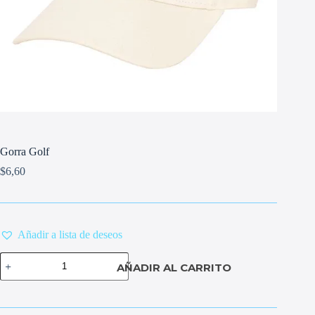
Gorra Golf
$
6,60
Añadir a lista de deseos
Gorra
AÑADIR AL CARRITO
Golf
cantidad