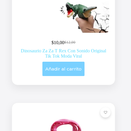
$
10,00
$
12,00
Original
Current
price
price
Dinosaurio Za Za T Rex Con Sonido Original
was:
is:
Tik Tok Moda Viral
$12,00.
$10,00.
Añadir al carrito