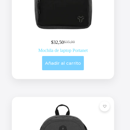
$
32,50
$
35,00
Original
Current
price
price
Mochila de laptop Portanet
was:
is:
$35,00.
$32,50.
Añadir al carrito