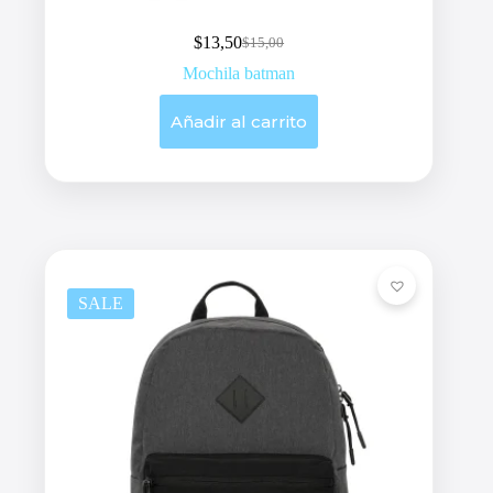
$
13,50
$
15,00
Original
Current
price
price
Mochila batman
was:
is:
$15,00.
$13,50.
Añadir al carrito
SALE