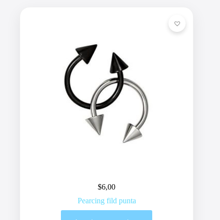
$
6,00
Pearcing fild punta
Este