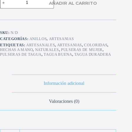
AÑADIR AL CARRITO
de
tagua
9mm
cantidad
SKU:
N/D
CATEGORÍAS:
ANILLOS
,
ARTESANIAS
ETIQUETAS:
ARTESANALES
,
ARTESANIAS
,
COLORIDAS
,
HECHAS A MANO
,
NATURALES
,
PULSERAS DE MUJER
,
PULSERAS DE TAGUA
,
TAGUA BUENA
,
TAGUA DURADERA
Información adicional
Valoraciones (0)