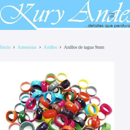
Saltar
al
contenido
Inicio
Artesanias
Anillos
Anillos de tagua 9mm