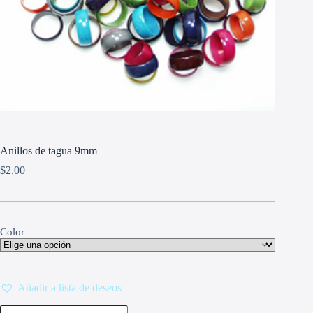
Anillos de tagua 9mm
$
2,00
Color
Añadir a lista de deseos
Anillos