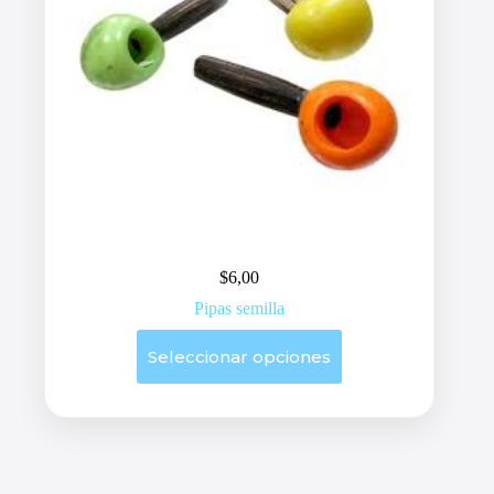
$
6,00
Pipas semilla
Este
Seleccionar opciones
producto
tiene
múltiples
variantes.
Las
opciones
se