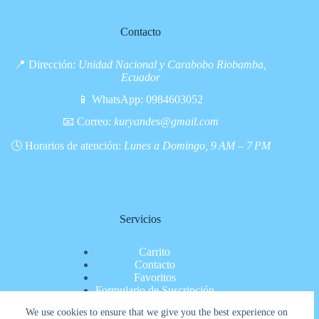
Contacto
📍 Dirección:
Unidad Nacional y Carabobo Riobamba,
Ecuador
📱 WhatsApp:
0984603052
📧 Correo:
kuryandes@gmail.com
🕓 Horarios de atención:
Lunes a Domingo, 9 AM – 7 PM
Servicios
Carrito
Contacto
Favoritos
Formulario de Suscripción
Inicio
We use cookies to ensure that we give you the best experience on
Nosotros