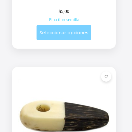
$
5,00
Pipa tipo semilla
Este
Seleccionar opciones
producto
tiene
múltiples
variantes.
Las
opciones
se
pueden
elegir
en
la
página
de
producto