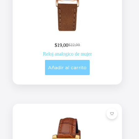
$
19,00
$
22,00
Original
Current
price
price
Reloj analogico de mujer
was:
is:
$22,00.
$19,00.
Añadir al carrito