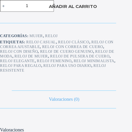
Reloj
AÑADIR AL CARRITO
de
mujer
casio
cantidad
CATEGORÍAS:
MUJER
,
RELOJ
ETIQUETAS:
RELOJ CASUAL
,
RELOJ CLÁSICO
,
RELOJ CON
CORREA AJUSTABLE
,
RELOJ CON CORREA DE CUERO
,
RELOJ CON DISEÑO
,
RELOJ DE CUERO GENUINO
,
RELOJ DE
MODA
,
RELOJ DE MUJER
,
RELOJ DE PULSERA DE CUERO
,
RELOJ ELEGANTE
,
RELOJ FEMENINO
,
RELOJ MINIMALISTA
,
RELOJ PARA REGALO
,
RELOJ PARA USO DIARIO
,
RELOJ
RESISTENTE
Valoraciones (0)
Valoraciones