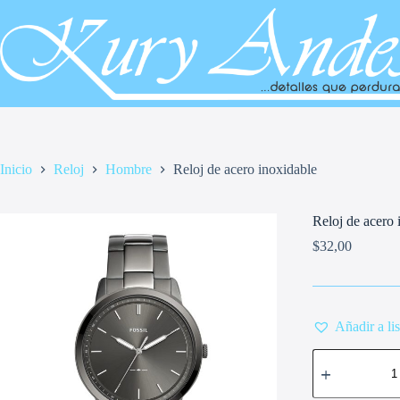
Saltar
al
contenido
Inicio
Reloj
Hombre
Reloj de acero inoxidable
Reloj de acero 
$
32,00
Añadir a li
Reloj
de
acero