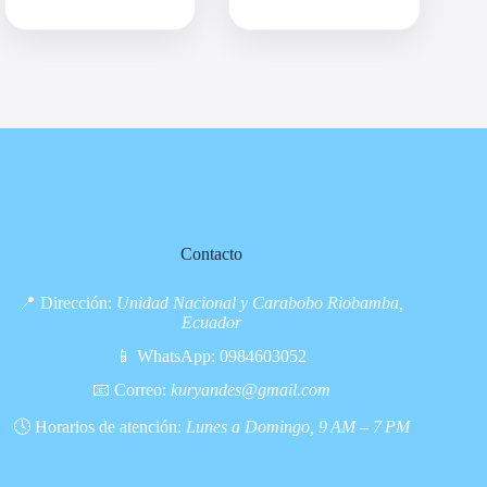
Contacto
📍 Dirección:
Unidad Nacional y Carabobo Riobamba,
Ecuador
📱 WhatsApp:
0984603052
📧 Correo:
kuryandes@gmail.com
🕓 Horarios de atención:
Lunes a Domingo, 9 AM – 7 PM