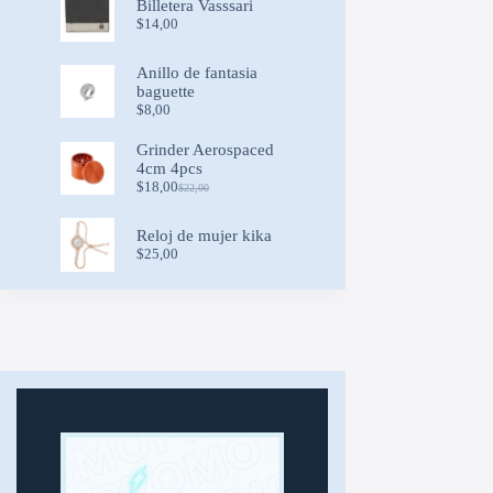
Billetera Vasssari
through
$
14,00
$19,50
Anillo de fantasia
baguette
$
8,00
Grinder Aerospaced
4cm 4pcs
$
18,00
$
22,00
Original
Current
price
price
was:
is:
Reloj de mujer kika
$22,00.
$18,00.
$
25,00