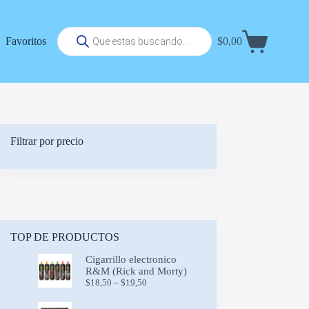
Búsqueda
Favoritos
$
0,00
de
Carrito
productos
de
compra
Filtrar por precio
TOP DE PRODUCTOS
Cigarrillo electronico
R&M (Rick and Morty)
Price
$
18,50
–
$
19,50
range:
$18,50