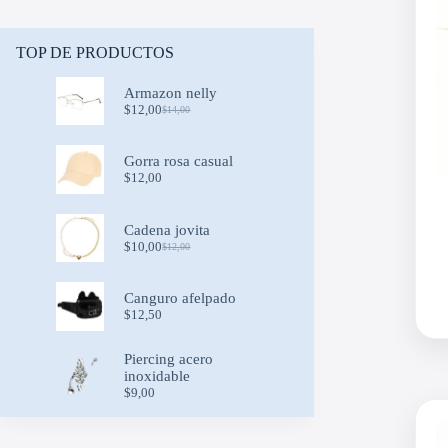
TOP DE PRODUCTOS
Armazon nelly
$
12,00
$
14,00
Original
Current
price
price
was:
is:
Gorra rosa casual
$14,00.
$12,00.
$
12,00
Cadena jovita
$
10,00
$
12,00
Original
Current
price
price
was:
is:
Canguro afelpado
$12,00.
$10,00.
$
12,50
Piercing acero
inoxidable
$
9,00