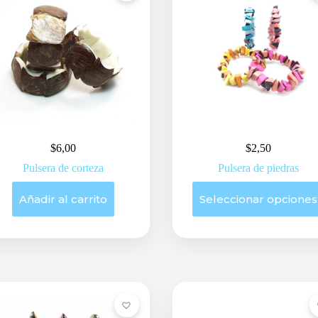
$
6,00
$
2,50
Pulsera de corteza
Pulsera de piedras
Este
Añadir al carrito
Seleccionar opciones
producto
tiene
múltiples
variantes.
Las
opciones
se
pueden
elegir
en