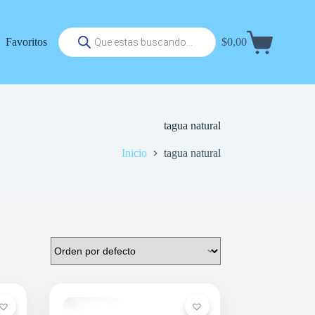
Búsqueda
Favoritos
$
0,00
de
Carrito
productos
de
compra
tagua natural
Inicio
tagua natural