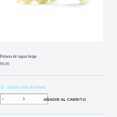
Pulsera de tagua beige
$
8,00
Añadir a lista de deseos
Pulsera
AÑADIR AL CARRITO
de
tagua
beige
cantidad