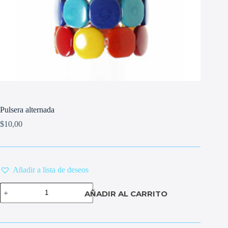
Pulsera alternada
$
10,00
Añadir a lista de deseos
Pulsera
AÑADIR AL CARRITO
alternada
cantidad