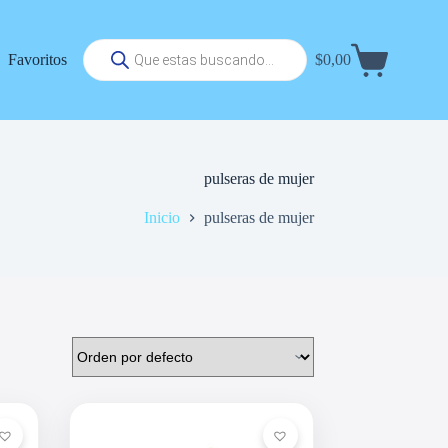
Búsqueda
Favoritos
$
0,00
de
Carrito
productos
de
compra
pulseras de mujer
Inicio
pulseras de mujer