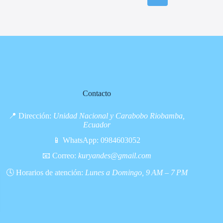
la
página
de
producto
Contacto
📍 Dirección:
Unidad Nacional y Carabobo Riobamba,
Ecuador
📱 WhatsApp:
0984603052
📧 Correo:
kuryandes@gmail.com
🕓 Horarios de atención:
Lunes a Domingo, 9 AM – 7 PM