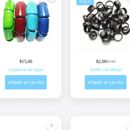
SALE
$
15,00
$
2,00
$
3,00
Original
Current
price
price
4 pulseras de tagua
Anillo con dibujo
was:
is:
$3,00.
$2,00.
Añadir al carrito
Añadir al carrito