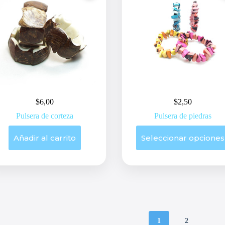
la
página
de
producto
$
6,00
$
2,50
Pulsera de corteza
Pulsera de piedras
Este
Añadir al carrito
Seleccionar opciones
producto
tiene
múltiples
variantes.
Las
opciones
se
pueden
elegir
en
1
2