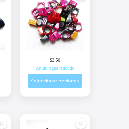
la
página
de
producto
$
3,50
Anillo tagua redondo
Este
Seleccionar opciones
producto
tiene
múltiples
variantes.
Las
opciones
se
pueden
elegir
en