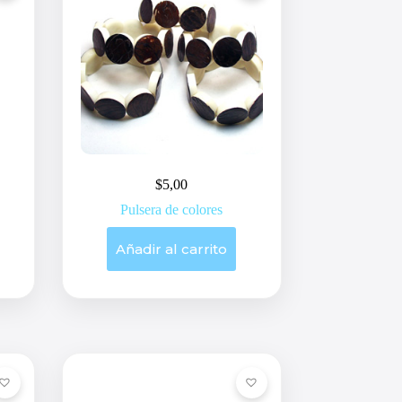
la
página
de
producto
$
5,00
Pulsera de colores
Añadir al carrito