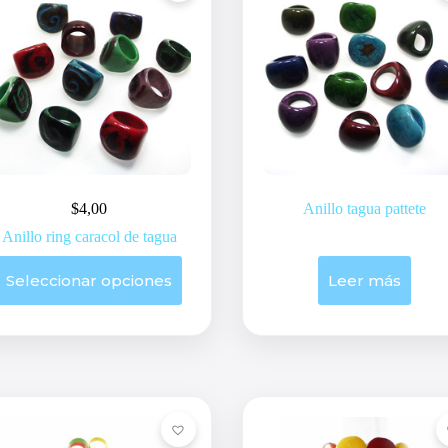
$
4,00
Anillo tagua pattete
Anillo ring caracol de tagua
Este
Seleccionar opciones
Leer más
producto
tiene
múltiples
variantes.
Las
opciones
se
pueden
elegir
en