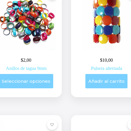
la
página
de
producto
$
2,00
$
10,00
Anillos de tagua 9mm
Pulsera alternada
Este
Seleccionar opciones
Añadir al carrito
producto
tiene
múltiples
variantes.
Las
opciones
se
pueden
elegir
en