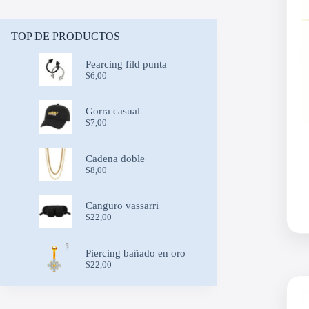
TOP DE PRODUCTOS
Pearcing fild punta
$
6,00
Gorra casual
$
7,00
Cadena doble
$
8,00
Canguro vassarri
$
22,00
Piercing bañado en oro
$
22,00