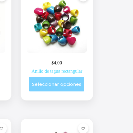
$
4,00
Anillo de tagua rectangular
Este
Seleccionar opciones
producto
tiene
múltiples
variantes.
Las
opciones
se
pueden
elegir
en