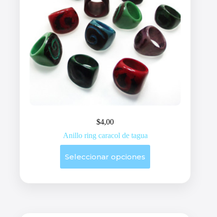
producto
$
4,00
Anillo ring caracol de tagua
Este
Seleccionar opciones
producto
tiene
múltiples
variantes.
Las
opciones
se