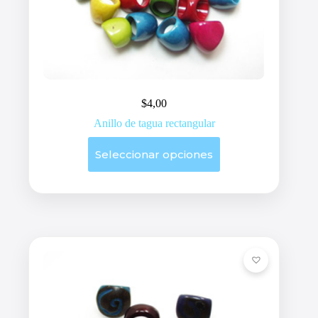
$
4,00
Anillo de tagua rectangular
Este
Seleccionar opciones
producto
tiene
múltiples
variantes.
Las
opciones
se
pueden
elegir
en
la
página
de