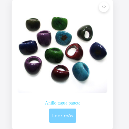
pueden
elegir
en
la
página
de
producto
Anillo tagua pattete
Leer más