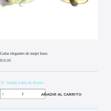
Gafas elegantes de mujer kuru
$
16,00
Añadir a lista de deseos
Gafas
AÑADIR AL CARRITO
elegantes
de
mujer
kuru