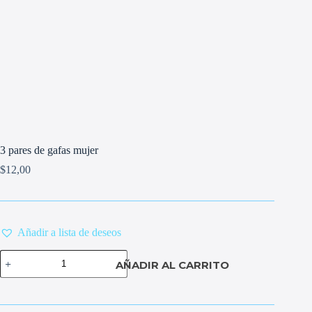
3 pares de gafas mujer
$
12,00
Añadir a lista de deseos
3
AÑADIR AL CARRITO
pares
de
gafas
mujer