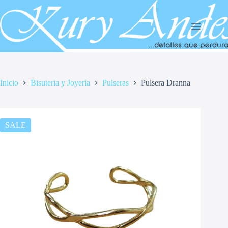
Saltar
al
contenido
Inicio
Bisuteria y Joyeria
Pulseras
Pulsera Dranna
SALE