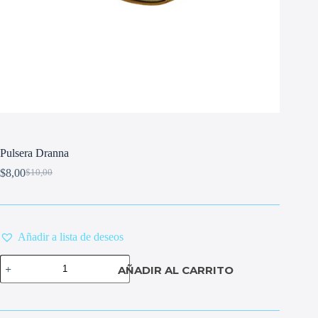
Pulsera Dranna
$
8,00
$
10,00
Original
Current
price
price
was:
is:
$10,00.
$8,00.
Añadir a lista de deseos
Pulsera
AÑADIR AL CARRITO
Dranna
cantidad