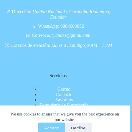
📍 Dirección:
Unidad Nacional y Carabobo Riobamba,
Ecuador
📱 WhatsApp:
0984603052
📧 Correo:
kuryandes@gmail.com
🕓 Horarios de atención:
Lunes a Domingo, 9 AM – 7 PM
Servicios
Carrito
Contacto
Favoritos
Formulario de Suscripción
Inicio
We use cookies to ensure that we give you the best experience on
Nosotros
our website.
Pagina de pago
Políticas de privacidad
Accept
Decline
Productos