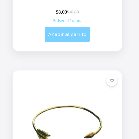
$
8,00
$
10,00
Original
Current
price
price
Pulsera Dranna
was:
is:
$10,00.
$8,00.
Añadir al carrito