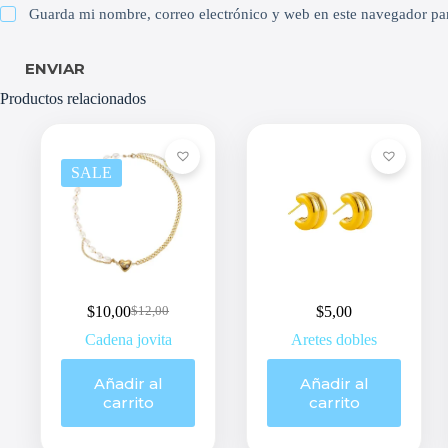
Guarda mi nombre, correo electrónico y web en este navegador pa
ENVIAR
Productos relacionados
SALE
$
10,00
$
5,00
$
12,00
Original
Current
price
price
Cadena jovita
Aretes dobles
was:
is:
$12,00.
$10,00.
Añadir al
Añadir al
carrito
carrito