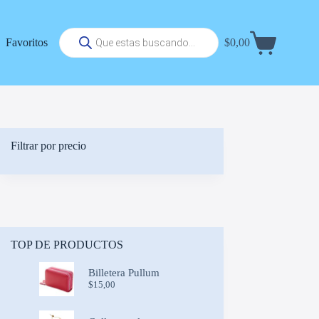
Búsqueda
Favoritos
$
0,00
de
Carrito
productos
de
compra
Filtrar por precio
TOP DE PRODUCTOS
Billetera Pullum
$
15,00