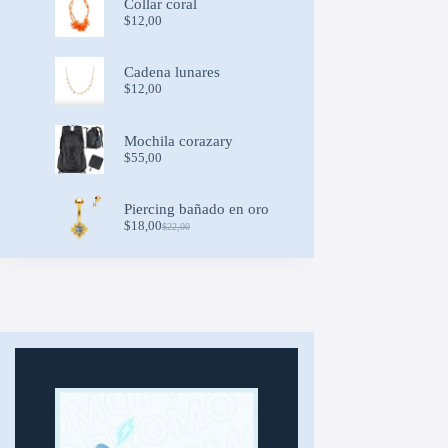
Collar coral
$
12,00
Cadena lunares
$
12,00
Mochila corazary
$
55,00
Piercing bañado en oro
$
18,00
$
22,00
Original
Current
price
price
was:
is:
$22,00.
$18,00.