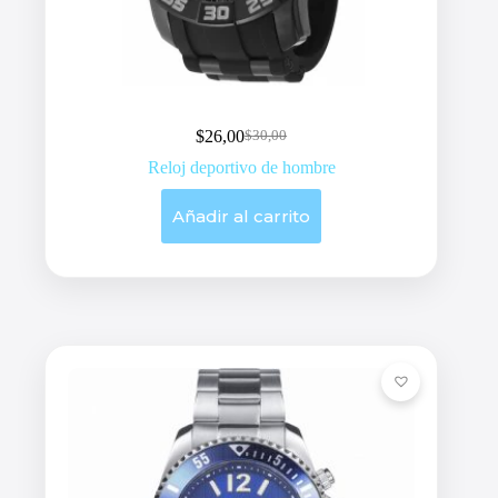
$
26,00
$
30,00
Original
Current
price
price
Reloj deportivo de hombre
was:
is:
$30,00.
$26,00.
Añadir al carrito